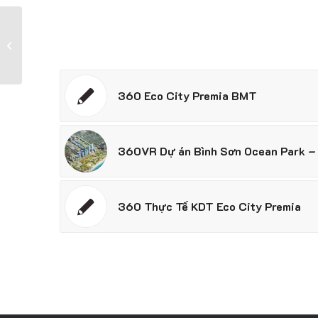
360 Đất nền Vạn Ninh Khánh Hoà
360 Eco City Premia BMT
360VR Dự án Bình Sơn Ocean Park –
360 Thực Tế KDT Eco City Premia