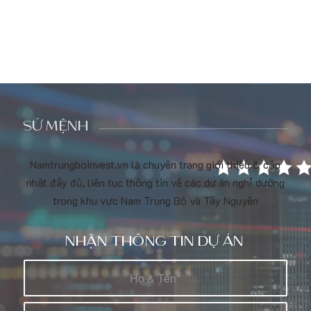
SỨ MỆNH
Namtrungboinvest.vn là chuyên trang giới thiệu & cập
nhật đầy đủ, liên tục thông tin về các dự án nghỉ dưỡng
trong khu vực Nam Trung Bộ và Tây Nguyên
NHẬN THÔNG TIN DỰ ÁN