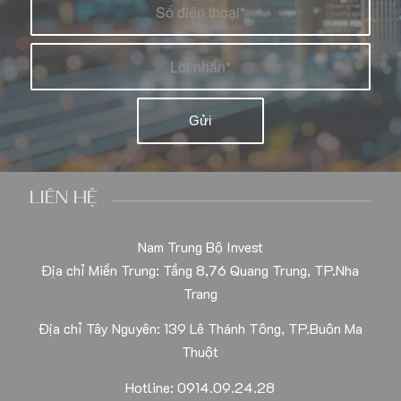
LIÊN HỆ
Nam Trung Bộ Invest
Địa chỉ Miền Trung: Tầng 8,76 Quang Trung, TP.Nha
Trang
Địa chỉ Tây Nguyên: 139 Lê Thánh Tông, TP.Buôn Ma
Thuột
Hotline: 0914.09.24.28