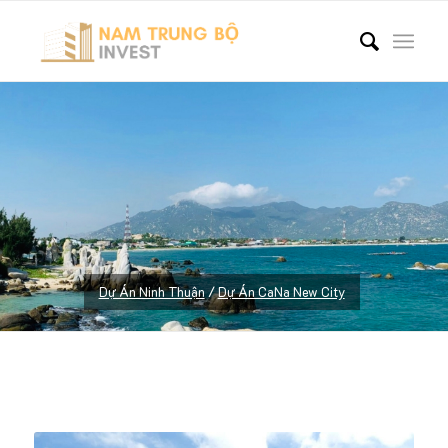
Dự Án Ninh Thuận
/
Dự Án CaNa New City