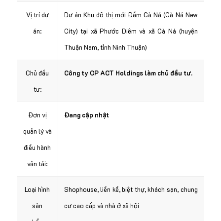
Vị trí dự
Dự án Khu đô thị mới Đầm Cà Ná (Cà Ná New
án:
City) tại xã Phước Diêm và xã Cà Ná (huyện
Thuận Nam, tỉnh Ninh Thuận)
Chủ đầu
Công ty CP ACT Holdings làm chủ đầu tư.
tư:
Đơn vị
Đang cập nhật
quản lý và
điều hành
vận tải:
Loại hình
Shophouse, liền kề, biệt thự, khách sạn, chung
sản
cư cao cấp và nhà ở xã hội