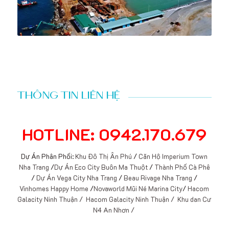
THÔNG TIN LIÊN HỆ
HOTLINE: 0942.170.679
Dự Án Phân Phối:
Khu Đô Thị Ân Phú
/
Căn Hộ Imperium Town
Nha Trang
/
Dự Án Eco City Buôn Ma Thuột
/
Thành Phố Cà Phê
/
Dự Án Vega City Nha Trang
/
Beau Rivage Nha Trang
/
Vinhomes Happy Home
/
Novaworld Mũi Né Marina City
/
Hacom
Galacity Ninh Thuận /
Hacom Galacity Ninh Thuận /
Khu dan Cư
N4 An Nhơn /