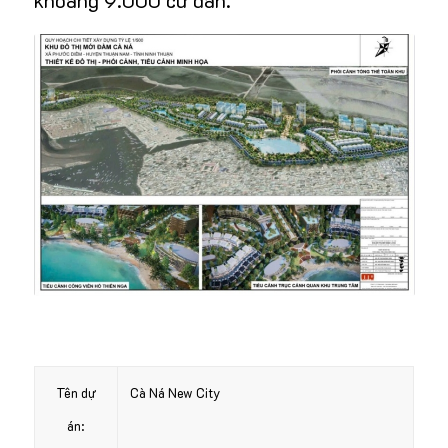
khoảng 9.000 cư dân.
Tên dự
Cà Ná New City
án: