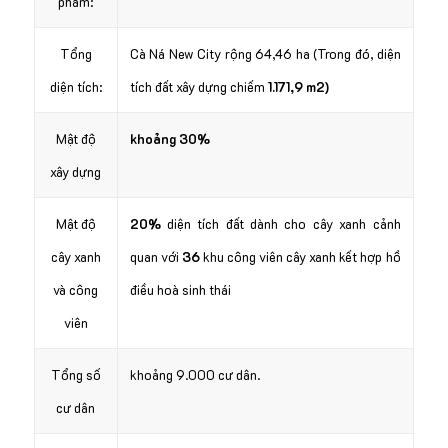
phẩm:
Tổng
Cà Ná New City rộng 64,46 ha (Trong đó, diện
diện tích:
tích đất xây dựng chiếm
1.171,9 m2)
Mật độ
khoảng 30%
xây dựng
Mật độ
20%
diện tích đất dành cho cây xanh cảnh
cây xanh
quan với
36
khu công viên cây xanh kết hợp hồ
và công
điều hoà sinh thái
viên
Tổng số
khoảng 9.000 cư dân.
cư dân