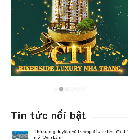
1
2
3
4
5
6
Tin tức nổi bật
Thủ tướng duyệt chủ trương đầu tư Khu đô thị
mới Cam Lâm