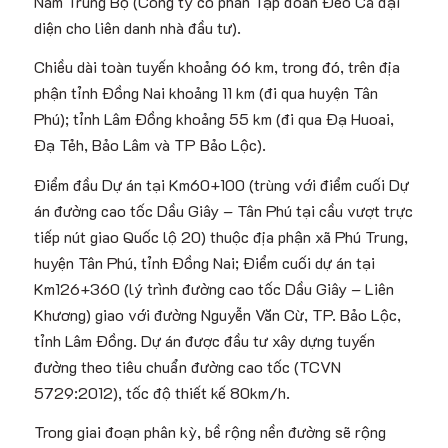
Nam Trung Bộ (Công ty cổ phần Tập đoàn Đèo Cả đại
diện cho liên danh nhà đầu tư).
Chiều dài toàn tuyến khoảng 66 km, trong đó, trên địa
phận tỉnh Đồng Nai khoảng 11 km (đi qua huyện Tân
Phú); tỉnh Lâm Đồng khoảng 55 km (đi qua Đạ Huoai,
Đạ Tẻh, Bảo Lâm và TP Bảo Lộc).
Điểm đầu Dự án tại Km60+100 (trùng với điểm cuối Dự
án đường cao tốc Dầu Giây – Tân Phú tại cầu vượt trực
tiếp nút giao Quốc lộ 20) thuộc địa phận xã Phú Trung,
huyện Tân Phú, tỉnh Đồng Nai; Điểm cuối dự án tại
Km126+360 (lý trình đường cao tốc Dầu Giây – Liên
Khương) giao với đường Nguyễn Văn Cừ, TP. Bảo Lộc,
tỉnh Lâm Đồng. Dự án được đầu tư xây dựng tuyến
đường theo tiêu chuẩn đường cao tốc (TCVN
5729:2012), tốc độ thiết kế 80km/h.
Trong giai đoạn phân kỳ, bề rộng nền đường sẽ rộng