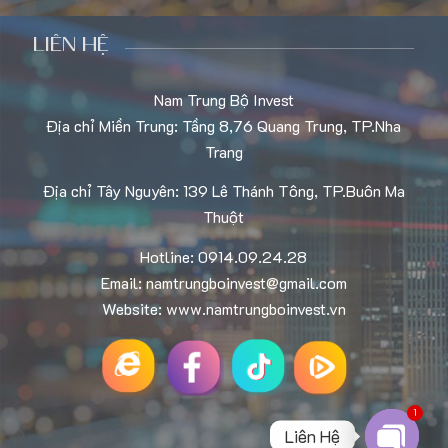
LIÊN HỆ
Nam Trung Bộ Invest
Địa chỉ Miền Trung: Tầng 8,76 Quang Trung, TP.Nha
Trang
Địa chỉ Tây Nguyên: 139 Lê Thánh Tông, TP.Buôn Ma
Thuột
Hotline: 0914.09.24.28
Email: namtrungboinvest@gmail.com
Website: www.namtrungboinvest.vn
1
Liên Hệ