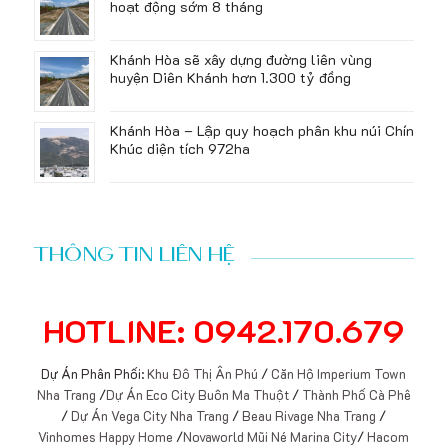
hoạt động sớm 8 tháng
Khánh Hòa sẽ xây dựng đường liên vùng
huyện Diên Khánh hơn 1.300 tỷ đồng
Khánh Hòa – Lập quy hoạch phân khu núi Chín
Khúc diện tích 972ha
THÔNG TIN LIÊN HỆ
HOTLINE: 0942.170.679
Dự Án Phân Phối:
Khu Đô Thị Ân Phú
/
Căn Hộ Imperium Town
Nha Trang
/
Dự Án Eco City Buôn Ma Thuột
/
Thành Phố Cà Phê
/
Dự Án Vega City Nha Trang
/
Beau Rivage Nha Trang
/
Vinhomes Happy Home
/
Novaworld Mũi Né Marina City
/
Hacom