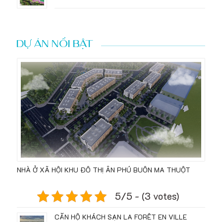
DỰ ÁN NỔI BẬT
NHÀ Ở XÃ HỘI KHU ĐÔ THỊ ÂN PHÚ BUÔN MA THUỘT
5/5 - (3 votes)
CĂN HỘ KHÁCH SẠN LA FORÊT EN VILLE