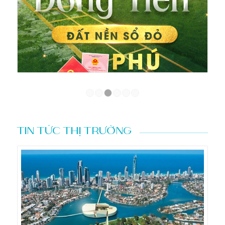
1
2
3
4
5
6
TIN TỨC THỊ TRƯỜNG