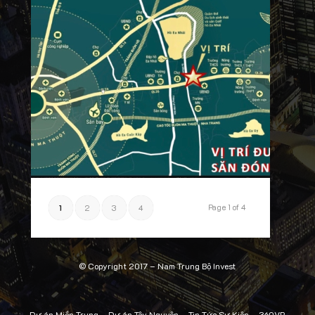
Page 1 of 4
1
2
3
4
© Copyright 2017 –
Nam Trung Bộ Invest
Dự án Miền Trung
–
Dự án Tây Nguyên
–
Tin Tức Sự Kiện
–
360VR