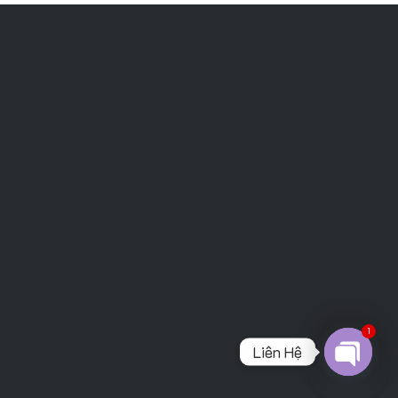
1
Liên Hệ
Open
chaty