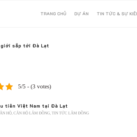
TRANG CHỦ
DỰ ÁN
TIN TỨC & SỰ KIÊ
giới sắp tới Đà Lạt
5/5 - (3 votes)
 tiên Việt Nam tại Đà Lạt
ĂN HỘ
,
CĂN HỘ LÂM ĐỒNG
,
TIN TỨC LÂM ĐỒNG