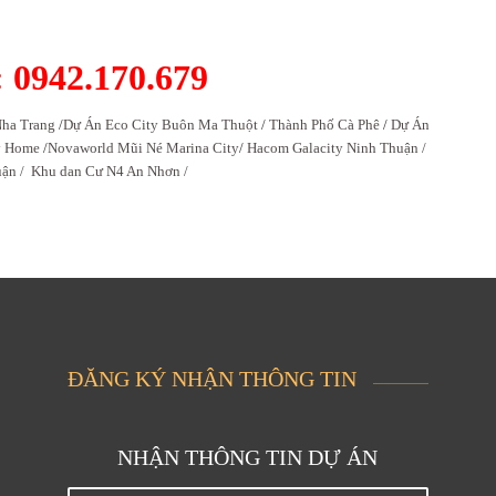
0942.170.679
ha Trang
/
Dự Án Eco City Buôn Ma Thuột
/
Thành Phố Cà Phê
/
Dự Án
y Home
/
Novaworld Mũi Né Marina City
/
Hacom Galacity Ninh Thuận /
uận /
Khu dan Cư N4 An Nhơn /
ĐĂNG KÝ NHẬN THÔNG TIN
NHẬN THÔNG TIN DỰ ÁN