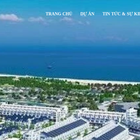
TRANG CHỦ
DỰ ÁN
TIN TỨC & SỰ K