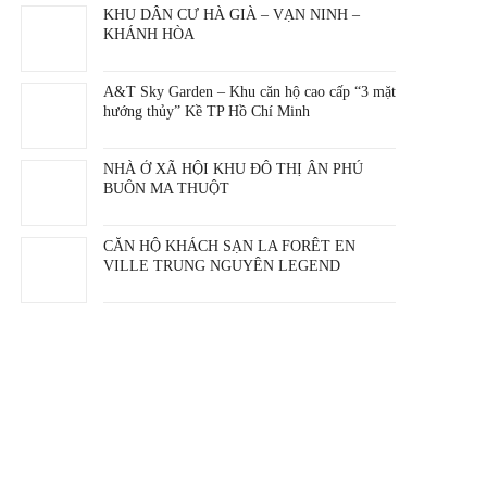
KHU DÂN CƯ HÀ GIÀ – VẠN NINH –
KHÁNH HÒA
A&T Sky Garden – Khu căn hộ cao cấp “3 mặt
hướng thủy” Kề TP Hồ Chí Minh
NHÀ Ở XÃ HỘI KHU ĐÔ THỊ ÂN PHÚ
BUÔN MA THUỘT
CĂN HỘ KHÁCH SẠN LA FORÊT EN
VILLE TRUNG NGUYÊN LEGEND