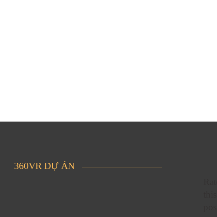
360VR DỰ ÁN
Rat
this
pos