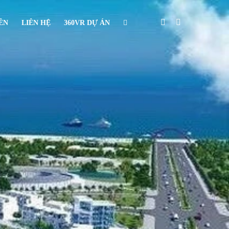
IÊN
LIÊN HỆ
360VR DỰ ÁN