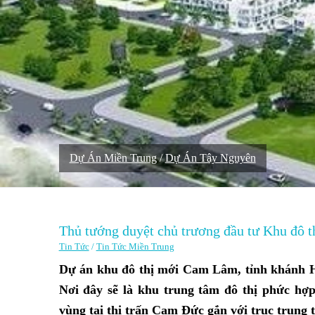
Dự Án Miền Trung
/
Dự Án Tây Nguyên
Thủ tướng duyệt chủ trương đầu tư Khu đô
Tin Tức
/
Tin Tức Miền Trung
Dự án khu đô thị mới Cam Lâm, tỉnh khánh Hò
Nơi đây sẽ là khu trung tâm đô thị phức hợp
vùng tại thị trấn Cam Đức gắn với trục trung t