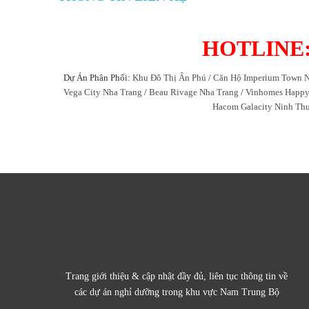
HOTLINE: 
Dự Án Phân Phối:
Khu Đô Thị Ân Phú
/
Căn Hộ Imperium Town N
Vega City Nha Trang
/
Beau Rivage Nha Trang
/
Vinhomes Happ
Hacom Galacity Ninh Th
Trang giới thiệu & cập nhật đầy đủ, liên tục thông tin về
các dự án nghỉ dưỡng trong khu vực Nam Trung Bộ