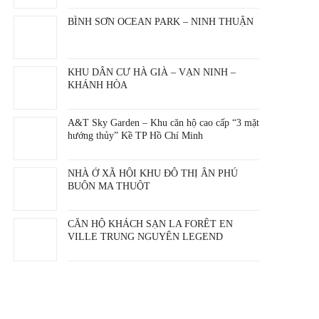
BÌNH SƠN OCEAN PARK – NINH THUẬN
KHU DÂN CƯ HÀ GIÀ – VẠN NINH –
KHÁNH HÒA
A&T Sky Garden – Khu căn hộ cao cấp “3 mặt
hướng thủy” Kề TP Hồ Chí Minh
NHÀ Ở XÃ HỘI KHU ĐÔ THỊ ÂN PHÚ
BUÔN MA THUỘT
CĂN HỘ KHÁCH SẠN LA FORÊT EN
VILLE TRUNG NGUYÊN LEGEND