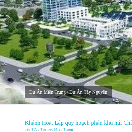
Dự Án Miền Trung
/
Dự Án Tây Nguyên
Khánh Hòa, Lập quy hoạch phân khu núi Chí
Tin Tức
/
Tin Tức Miền Trung