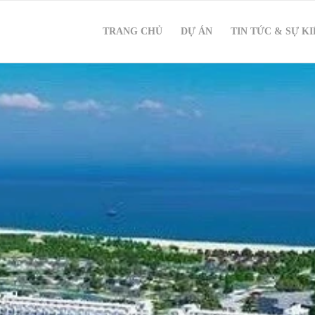
TRANG CHỦ
DỰ ÁN
TIN TỨC & SỰ K