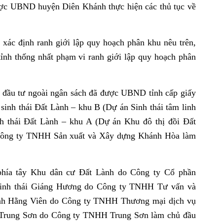
ợc UBND huyện Diên Khánh thực hiện các thủ tục về
xác định ranh giới lập quy hoạch phân khu nêu trên,
ỉnh thống nhất phạm vi ranh giới lập quy hoạch phân
n đầu tư ngoài ngân sách đã được UBND tỉnh cấp giấy
 sinh thái Đất Lành – khu B (Dự án Sinh thái tâm linh
h thái Đất Lành – khu A (Dự án Khu đô thị đồi Đất
 Công ty TNHH Sản xuất và Xây dựng Khánh Hòa làm
phía tây Khu dân cư Đất Lành do Công ty Cổ phần
 sinh thái Giáng Hương do Công ty TNHH Tư vấn và
ĩnh Hằng Viên do Công ty TNHH Thương mại dịch vụ
g Trung Sơn do Công ty TNHH Trung Sơn làm chủ đầu