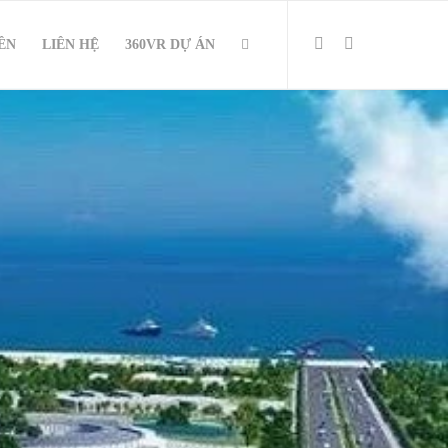
IÊN
LIÊN HỆ
360VR DỰ ÁN