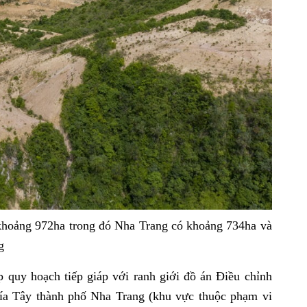
 khoảng 972ha trong đó Nha Trang có khoảng 734ha và
g
p quy hoạch tiếp giáp với ranh giới đồ án Điều chỉnh
ía Tây thành phố Nha Trang (khu vực thuộc phạm vi