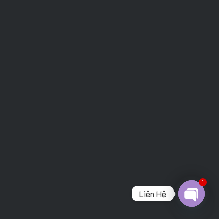
1
Liên Hệ
Open
chaty