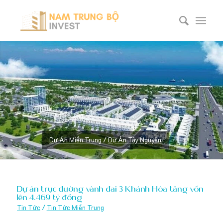
Dự Án Miền Trung
/
Dự Án Tây Nguyên
Dự án trục đường vành đai 3 Khánh Hòa tăng vốn
lên 4.469 tỷ đồng
Tin Tức
/
Tin Tức Miền Trung