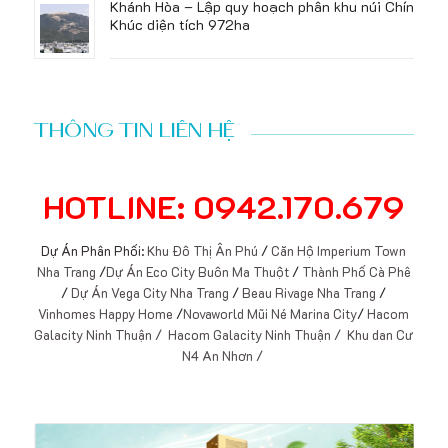
Khánh Hòa – Lập quy hoạch phân khu núi Chín
Khúc diện tích 972ha
THÔNG TIN LIÊN HỆ
HOTLINE: 0942.170.679
Dự Án Phân Phối:
Khu Đô Thị Ân Phú
/
Căn Hộ Imperium Town
Nha Trang
/
Dự Án Eco City Buôn Ma Thuột
/
Thành Phố Cà Phê
/
Dự Án Vega City Nha Trang
/
Beau Rivage Nha Trang
/
Vinhomes Happy Home
/
Novaworld Mũi Né Marina City
/
Hacom
Galacity Ninh Thuận /
Hacom Galacity Ninh Thuận /
Khu dan Cư
N4 An Nhơn /