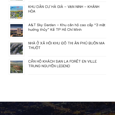
KHU DÂN CƯ HÀ GIÀ – VẠN NINH – KHÁNH
HÒA
A&T Sky Garden – Khu căn hộ cao cấp “3 mặt
hướng thủy” Kề TP Hồ Chí Minh
NHÀ Ở XÃ HỘI KHU ĐÔ THỊ ÂN PHÚ BUÔN MA
THUỘT
CĂN HỘ KHÁCH SẠN LA FORÊT EN VILLE
TRUNG NGUYÊN LEGEND