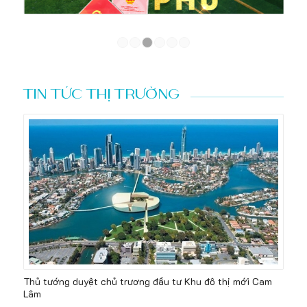
1
2
3
4
5
6
TIN TỨC THỊ TRƯỜNG
Thủ tướng duyệt chủ trương đầu tư Khu đô thị mới Cam
Lâm