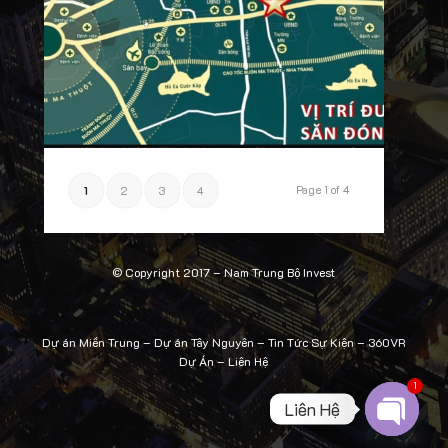
Page 1 of 4
1
2
3
4
© Copyright 2017 –
Nam Trung Bộ Invest
Dự án Miền Trung
–
Dự án Tây Nguyên
–
Tin Tức Sự Kiện
–
360VR
Dự Án
–
Liên Hệ
1
Liên Hệ
Open