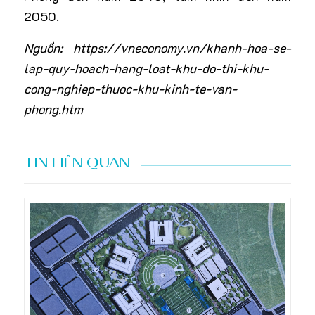
2050.
Nguồn: https://vneconomy.vn/khanh-hoa-se-
lap-quy-hoach-hang-loat-khu-do-thi-khu-
cong-nghiep-thuoc-khu-kinh-te-van-
phong.htm
TIN LIÊN QUAN