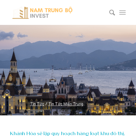
Tin Tức
/
Tin Tức Miền Trung
Khánh Hòa sẽ lập quy hoạch hàng loạt khu đô thị,