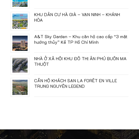
KHU DÂN CƯ HÀ GIÀ – VẠN NINH – KHÁNH
HÒA
A&T Sky Garden – Khu căn hộ cao cấp “3 mặt
hướng thủy” Kề TP Hồ Chí Minh
NHÀ Ở XÃ HỘI KHU ĐÔ THỊ ÂN PHÚ BUÔN MA
THUỘT
CĂN HỘ KHÁCH SẠN LA FORÊT EN VILLE
TRUNG NGUYÊN LEGEND