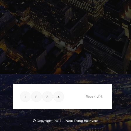
Page 4 of 4
1
2
3
4
© Copyright 2017 –
Nam Trung Bộ Invest