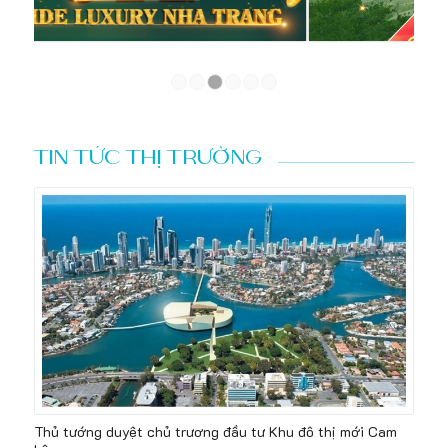
1
2
3
4
5
6
TIN TỨC THỊ TRƯỜNG
Thủ tướng duyệt chủ trương đầu tư Khu đô thị mới Cam