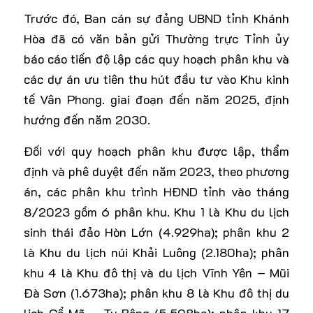
Trước đó, Ban cán sự đảng UBND tỉnh Khánh
Hòa đã có văn bản gửi Thường trực Tỉnh ủy
báo cáo tiến độ lập các quy hoạch phân khu và
các dự án ưu tiên thu hút đầu tư vào Khu kinh
tế Vân Phong. giai đoạn đến năm 2025, định
hướng đến năm 2030.
Đối với quy hoạch phân khu được lập, thẩm
định và phê duyệt đến năm 2023, theo phương
án, các phân khu trình HĐND tỉnh vào tháng
8/2023 gồm 6 phân khu. Khu 1 là Khu du lịch
sinh thái đảo Hòn Lớn (4.929ha); phân khu 2
là Khu du lịch núi Khải Luông (2.180ha); phân
khu 4 là Khu đô thị và du lịch Vĩnh Yên – Mũi
Đà Sơn (1.673ha); phân khu 8 là Khu đô thị du
lịch Cổ Mã – Tu Bông (5,508ha); phân khu 17