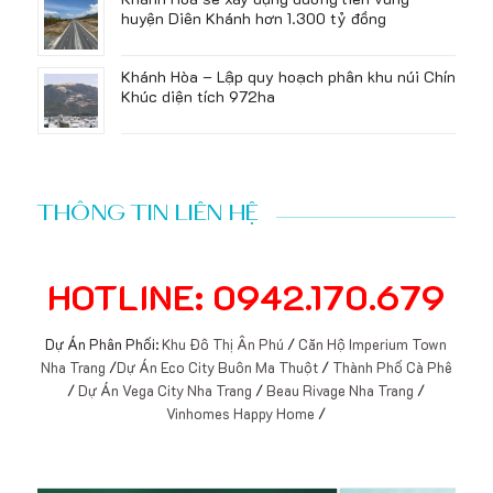
huyện Diên Khánh hơn 1.300 tỷ đồng
Khánh Hòa – Lập quy hoạch phân khu núi Chín
Khúc diện tích 972ha
THÔNG TIN LIÊN HỆ
HOTLINE: 0942.170.679
Dự Án Phân Phối:
Khu Đô Thị Ân Phú
/
Căn Hộ Imperium Town
Nha Trang
/
Dự Án Eco City Buôn Ma Thuột
/
Thành Phố Cà Phê
/
Dự Án Vega City Nha Trang
/
Beau Rivage Nha Trang
/
Vinhomes Happy Home
/