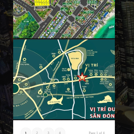
1
2
3
4
Page 1 of 4