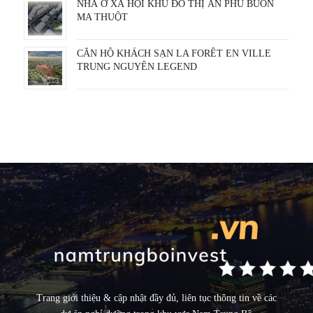
NHÀ Ở XÃ HỘI KHU ĐÔ THỊ ÂN PHÚ BUÔN
MA THUỘT
CĂN HỘ KHÁCH SẠN LA FORÊT EN VILLE
TRUNG NGUYÊN LEGEND
Trang giới thiệu & cập nhật đầy đủ, liên tục thông tin về các