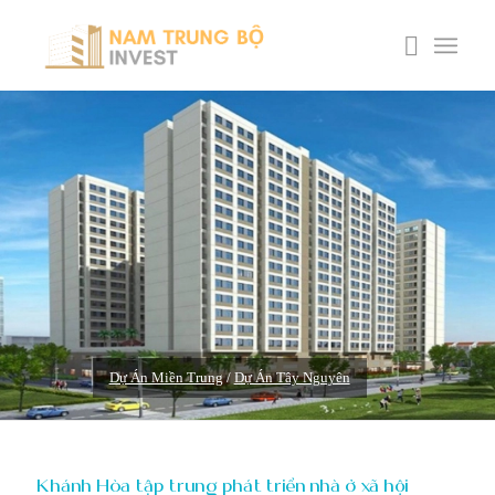
Dự Án Miền Trung
/
Dự Án Tây Nguyên
Khánh Hòa tập trung phát triển nhà ở xã hội