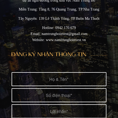
dự án nghỉ dưỡng trong khu vực Nam Trung Bộ
Miền Trung: Tầng 8, 76 Quang Trung, TP.Nha Trang
Tây Nguyên: 139 Lê Thánh Tông, TP.Buôn Ma Thuột
Hotline: 0942.170.679
Email: namtrungboinvest@gmail.com
Website: www.namtrungboinvest.vn
ĐĂNG KÝ NHẬN THÔNG TIN