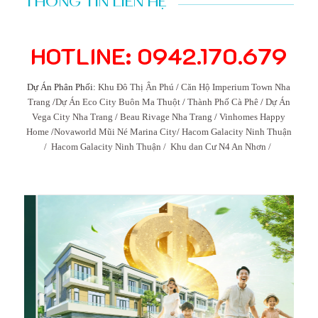
THÔNG TIN LIÊN HỆ
HOTLINE: 0942.170.679
Dự Án Phân Phối:
Khu Đô Thị Ân Phú
/
Căn Hộ Imperium Town Nha
Trang
/
Dự Án Eco City Buôn Ma Thuột
/
Thành Phố Cà Phê
/
Dự Án
Vega City Nha Trang
/
Beau Rivage Nha Trang
/
Vinhomes Happy
Home
/
Novaworld Mũi Né Marina City
/
Hacom Galacity Ninh Thuận
/
Hacom Galacity Ninh Thuận /
Khu dan Cư N4 An Nhơn /