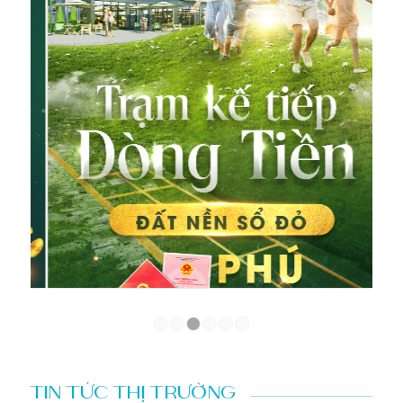
1
2
3
4
5
6
TIN TỨC THỊ TRƯỜNG