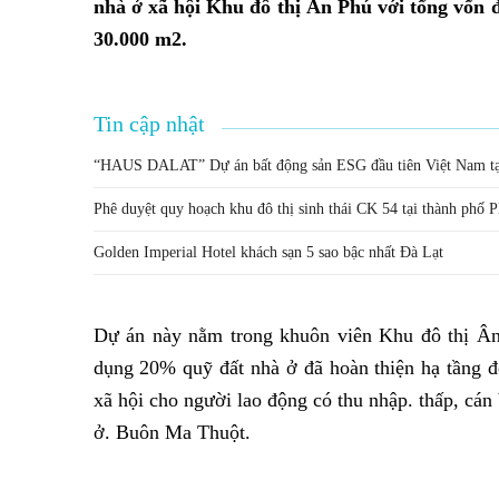
nhà ở xã hội Khu đô thị Ân Phú với tổng vốn đ
30.000 m2.
Tin cập nhật
“HAUS DALAT” Dự án bất động sản ESG đầu tiên Việt Nam tạ
Phê duyệt quy hoạch khu đô thị sinh thái CK 54 tại thành phố P
Golden Imperial Hotel khách sạn 5 sao bậc nhất Đà Lạt
Dự án này nằm trong khuôn viên Khu đô thị Ân
dụng 20% quỹ đất nhà ở đã hoàn thiện hạ tầng đ
xã hội cho người lao động có thu nhập. thấp, cá
ở. Buôn Ma Thuột.