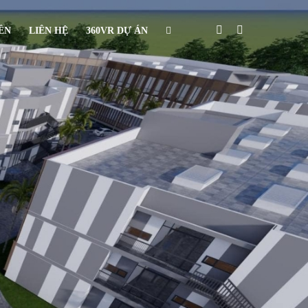
IÊN
LIÊN HỆ
360VR DỰ ÁN