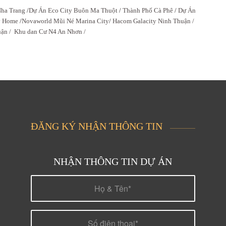
ha Trang
/
Dự Án Eco City Buôn Ma Thuột
/
Thành Phố Cà Phê
/
Dự Án
y Home
/
Novaworld Mũi Né Marina City
/
Hacom Galacity Ninh Thuận /
uận /
Khu dan Cư N4 An Nhơn /
ĐĂNG KÝ NHẬN THÔNG TIN
NHẬN THÔNG TIN DỰ ÁN