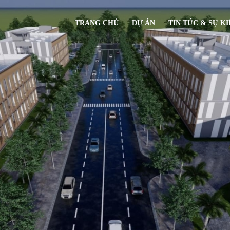
TRANG CHỦ
DỰ ÁN
TIN TỨC & SỰ K