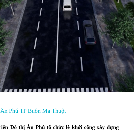
ị Ân Phú TP Buôn Ma Thuột
riển Đô thị Ân Phú tổ chức lễ khởi công xây dựng