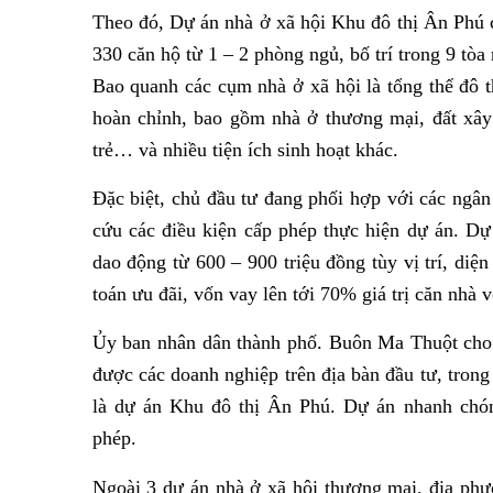
Theo đó, Dự án nhà ở xã hội Khu đô thị Ân Phú c
330 căn hộ từ 1 – 2 phòng ngủ, bố trí trong 9 tòa
Bao quanh các cụm nhà ở xã hội là tổng thể đô th
hoàn chỉnh, bao gồm nhà ở thương mại, đất xây
trẻ… và nhiều tiện ích sinh hoạt khác.
Đặc biệt, chủ đầu tư đang phối hợp với các ngâ
cứu các điều kiện cấp phép thực hiện dự án. Dự
dao động từ 600 – 900 triệu đồng tùy vị trí, diệ
toán ưu đãi, vốn vay lên tới 70% giá trị căn nhà v
Ủy ban nhân dân thành phố. Buôn Ma Thuột cho b
được các doanh nghiệp trên địa bàn đầu tư, tron
là dự án Khu đô thị Ân Phú. Dự án nhanh chó
phép.
Ngoài 3 dự án nhà ở xã hội thương mại, địa phư