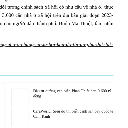
 đối tượng chính sách xã hội có nhu cầu về nhà ở. thực
 3.600 căn nhà ở xã hội trên địa bàn giai đoạn 2023-
hội cho người dân thành phố. Buôn Ma Thuột, tầm nhìn
ng-nha-o-chung-cu-xa-hoi-khu-do-thi-an-phu-dak-lak-
Đầu tư đường ven biển Phan Thiết hơn 9.600 tỷ
đồng
CaraWorld: Siêu đô thị biển cạnh sân bay quốc tế
Cam Ranh