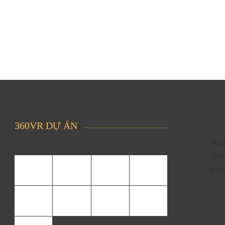
360VR DỰ ÁN
Rat
this
pos