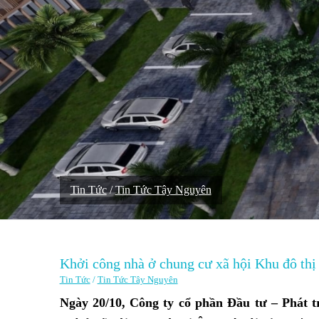
Tin Tức
/
Tin Tức Tây Nguyên
Khởi công nhà ở chung cư xã hội Khu đô th
Tin Tức
/
Tin Tức Tây Nguyên
Ngày 20/10, Công ty cổ phần Đầu tư – Phát t