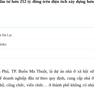
ầu tư hơn 212 tỷ đồng trên diện tích xây dựng hơn
i Đà Lạt
leiku
 Phú, TP. Buôn Ma Thuột, là dự án nhà ở xã hội sử
ể doanh nghiệp đầu tư theo quy định, cung cấp nhà ở
n bộ, công chức, viên chức… ở thành phố không có nhà