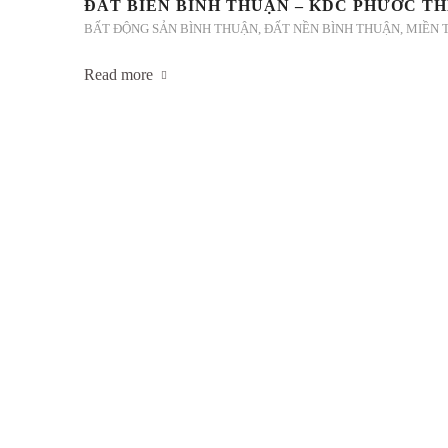
ĐẤT BIỂN BÌNH THUẬN – KDC PHƯỚC TH
BẤT ĐỘNG SẢN BÌNH THUẬN
,
ĐẤT NỀN BÌNH THUẬN
,
MIỀN 
Read more