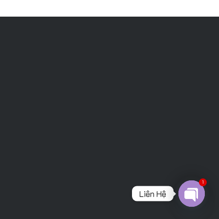
1
Liên Hệ
Open
chaty