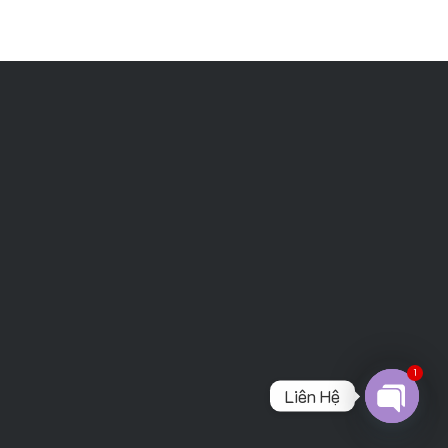
1
Liên Hệ
Open
chaty