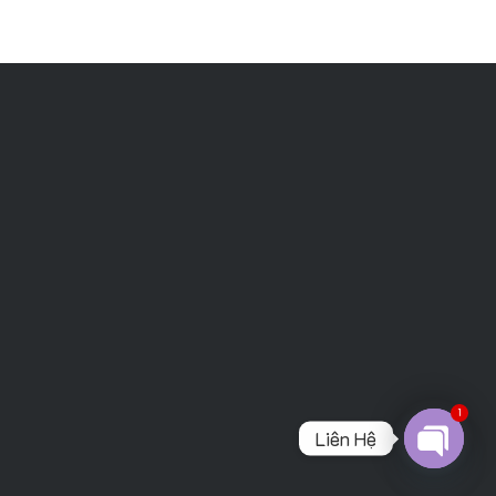
1
Liên Hệ
Open
chaty