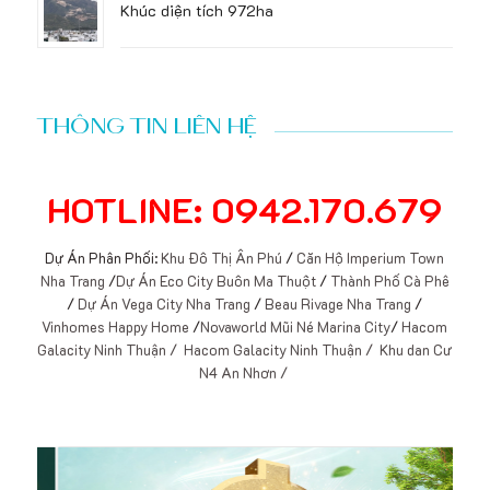
Khúc diện tích 972ha
THÔNG TIN LIÊN HỆ
HOTLINE: 0942.170.679
Dự Án Phân Phối:
Khu Đô Thị Ân Phú
/
Căn Hộ Imperium Town
Nha Trang
/
Dự Án Eco City Buôn Ma Thuột
/
Thành Phố Cà Phê
/
Dự Án Vega City Nha Trang
/
Beau Rivage Nha Trang
/
Vinhomes Happy Home
/
Novaworld Mũi Né Marina City
/
Hacom
Galacity Ninh Thuận /
Hacom Galacity Ninh Thuận /
Khu dan Cư
N4 An Nhơn /