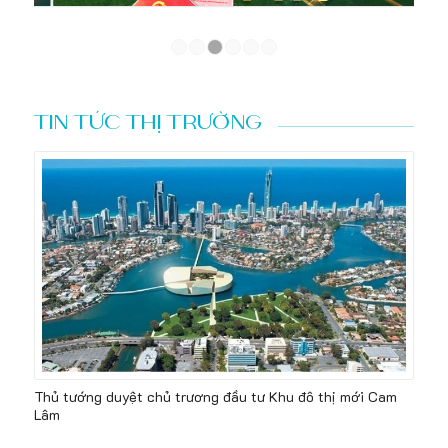
1
2
3
4
5
6
TIN TỨC THỊ TRƯỜNG
Thủ tướng duyệt chủ trương đầu tư Khu đô thị mới Cam
Lâm